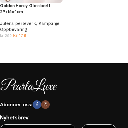
Golden Honey Glassbrett
29x16x4cm
Julens perleverk
,
Kampanje
,
Oppbevaring
kr
179
kr
299
Legg i handlekurv
Abonner oss:
Nyhetsbrev