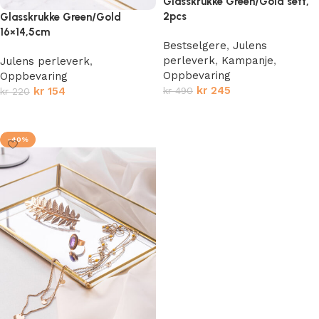
Glasskrukke Green/Gold sett,
2pcs
Glasskrukke Green/Gold
16×14,5cm
Bestselgere
,
Julens
perleverk
,
Kampanje
,
Julens perleverk
,
Oppbevaring
Oppbevaring
kr
245
kr
154
kr
490
kr
220
Legg i handlekurv
Legg i handlekurv
-40%