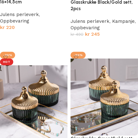
16×14,5cm
Glasskrukke Black/Gold sett,
2pcs
Julens perleverk
,
Oppbevaring
Julens perleverk
,
Kampanje
,
kr
220
Oppbevaring
kr
245
kr
490
Legg i handlekurv
Legg i handlekurv
-30%
-50%
HOT