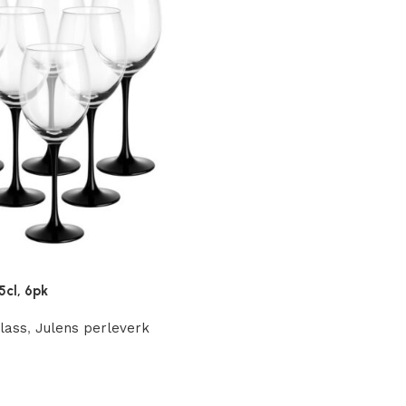
5cl, 6pk
lass
,
Julens perleverk