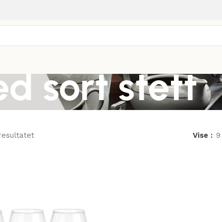
d sort stett
resultatet
Vise
9