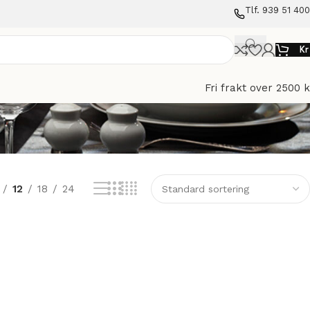
Tlf. 939 51 400
Kr
Fri frakt over 2500 k
12
18
24