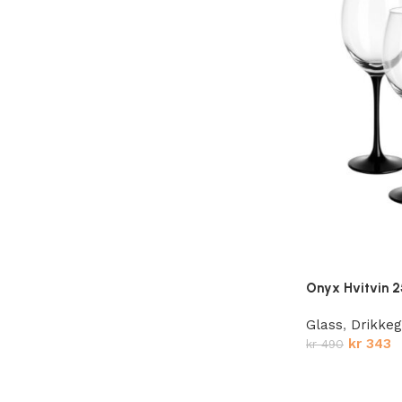
Onyx Hvitvin 2
Glass
,
Drikkeg
kr
343
kr
490