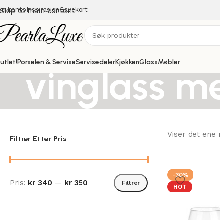
in konto
Inspirasjon
Gavekort
Skip to main content
utlet!
Porselen & Servise
Servisedeler
Kjøkken
Glass
Møbler
vinglass me
Viser det ene 
Filtrer Etter Pris
-30%
Pris:
kr 340
—
kr 350
Filtrer
HOT