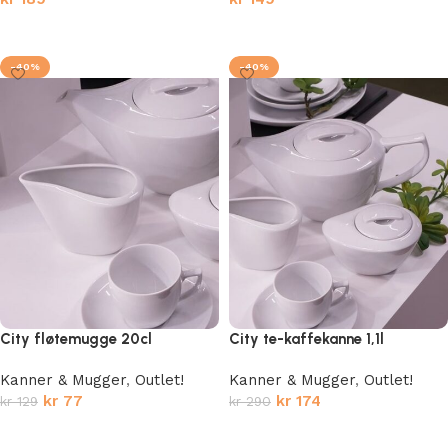
Legg i handlekurv
Legg i handlekurv
-40%
-40%
City fløtemugge 20cl
City te-kaffekanne 1,1l
Kanner & Mugger
,
Outlet!
Kanner & Mugger
,
Outlet!
kr
77
kr
174
kr
129
kr
290
Legg i handlekurv
Legg i handlekurv