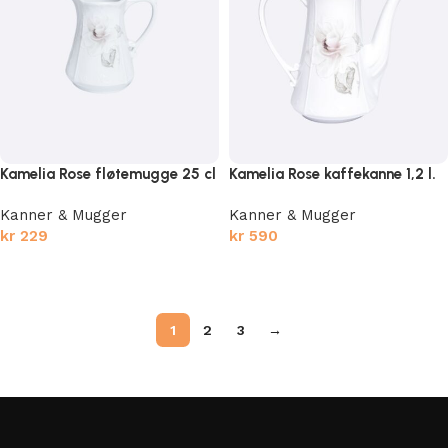
Kamelia Rose fløtemugge 25 cl
Kamelia Rose kaffekanne 1,2 l.
Kanner & Mugger
Kanner & Mugger
kr
229
kr
590
Legg i handlekurv
Legg i handlekurv
1
2
3
→