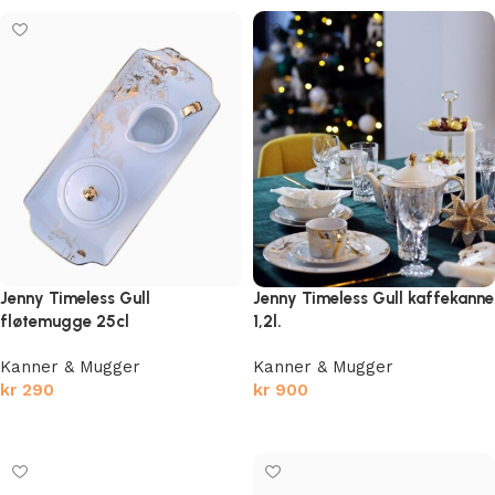
Jenny Timeless Gull
Jenny Timeless Gull kaffekanne
fløtemugge 25cl
1,2l.
Kanner & Mugger
Kanner & Mugger
kr
290
kr
900
Legg i handlekurv
Legg i handlekurv