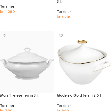
3 l.
Terriner
kr
1 290
Terriner
kr
1 290
Legg i handlekurv
Legg i handlekurv
Mari Therese terrin 3 l.
Moderna Gold terrin 2,5 l
Terriner
Terriner
kr
790
kr
890