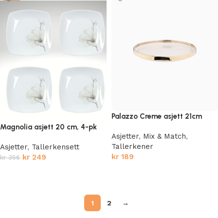
Palazzo Creme asjett 21cm
Magnolia asjett 20 cm, 4-pk
Asjetter
,
Mix & Match
,
Tallerkener
Asjetter
,
Tallerkensett
kr
189
kr
249
kr
356
Legg i handlekurv
Legg i handlekurv
1
2
→