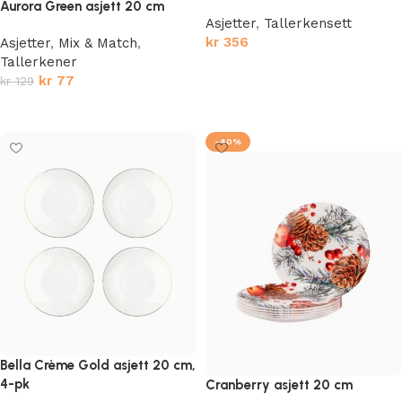
Aurora Green asjett 20 cm
Asjetter
,
Tallerkensett
kr
356
Asjetter
,
Mix & Match
,
Tallerkener
Legg i handlekurv
kr
77
kr
129
Legg i handlekurv
-40%
Bella Crème Gold asjett 20 cm,
4-pk
Cranberry asjett 20 cm