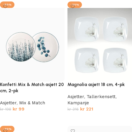
-50%
-30%
Konfetti Mix & Match asjett 20
Magnolia asjett 18 cm, 4-pk
cm, 2-pk
Asjetter
,
Tallerkensett
,
Asjetter
,
Mix & Match
Kampanje
kr
99
kr
221
kr
198
kr
316
Legg i handlekurv
Legg i handlekurv
-30%