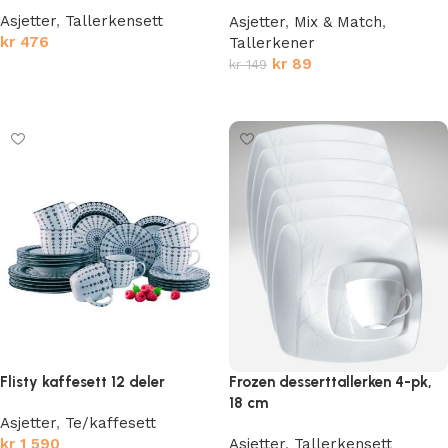
Asjetter
,
Tallerkensett
Asjetter
,
Mix & Match
,
kr
476
Tallerkener
kr
89
kr
149
Legg i handlekurv
Legg i handlekurv
Flisty kaffesett 12 deler
Frozen desserttallerken 4-pk,
18 cm
Asjetter
,
Te/kaffesett
kr
1 590
Asjetter
,
Tallerkensett