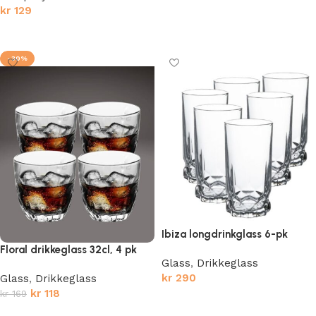
kr
129
Legg i handlekurv
Legg i handlekurv
-30%
Ibiza longdrinkglass 6-pk
Floral drikkeglass 32cl, 4 pk
Glass
,
Drikkeglass
kr
290
Glass
,
Drikkeglass
kr
118
kr
169
Legg i handlekurv
Legg i handlekurv