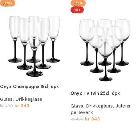
-30%
-30%
HOT
Onyx Champagne 18cl, 6pk
Onyx Hvitvin 25cl, 6pk
Glass
,
Drikkeglass
kr
343
kr
490
Glass
,
Drikkeglass
,
Julens
perleverk
Legg i handlekurv
kr
343
kr
490
Legg i handlekurv