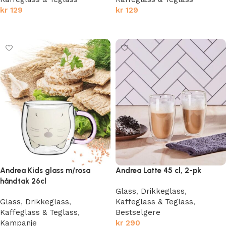
kr
129
kr
129
Legg i handlekurv
Legg i handlekurv
Andrea Kids glass m/rosa
Andrea Latte 45 cl, 2-pk
håndtak 26cl
Glass
,
Drikkeglass
,
Glass
,
Drikkeglass
,
Kaffeglass & Teglass
,
Kaffeglass & Teglass
,
Bestselgere
Kampanje
kr
290