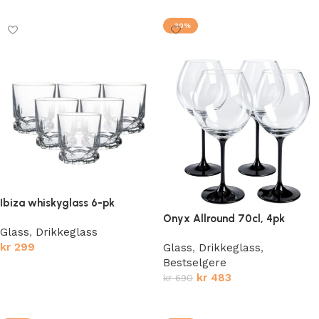
-30%
Ibiza whiskyglass 6-pk
Onyx Allround 70cl, 4pk
Glass
,
Drikkeglass
kr
299
Glass
,
Drikkeglass
,
Bestselgere
Legg i handlekurv
kr
483
kr
690
Legg i handlekurv