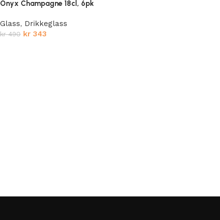
Onyx Champagne 18cl, 6pk
Glass
,
Drikkeglass
kr
343
kr
490
Legg i handlekurv