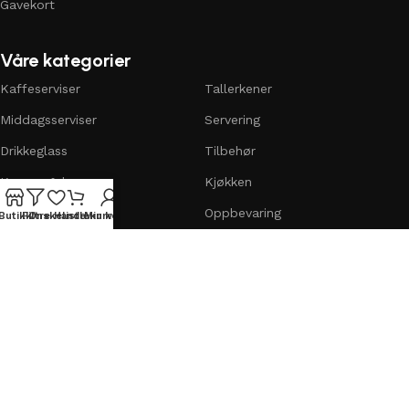
Gavekort
Våre kategorier
Kaffeserviser
Tallerkener
Middagsserviser
Servering
Drikkeglass
Tilbehør
Kopper & krus
Kjøkken
Skåler & boller
Oppbevaring
Butikk
Filtre
Ønskeliste
Handlekurv
Min konto
© PearlaLuxe 2025