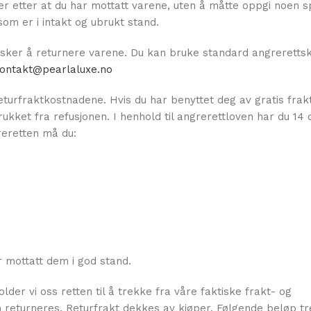
er etter at du har mottatt varene, uten å måtte oppgi noen sp
som er i intakt og ubrukt stand.
ønsker å returnere varene. Du kan bruke standard angrerett
ontakt@pearlaluxe.no
urfraktkostnadene. Hvis du har benyttet deg av gratis frak
trukket fra refusjonen. I henhold til angrerettloven har du 14
reretten må du:
r mottatt dem i god stand.
der vi oss retten til å trekke fra våre faktiske frakt- og
 returneres. Returfrakt dekkes av kjøper. Følgende beløp tr