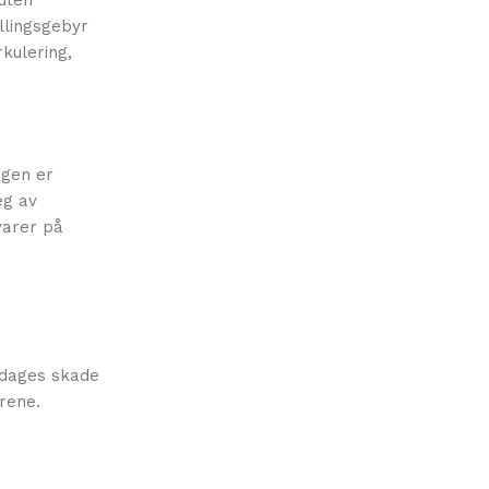
 uten
illingsgebyr
kulering,
ngen er
eg av
varer på
pdages skade
arene.