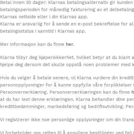
Betal innen 30 dager: Klarnas betalingsalternativ gir kunden
betalingsperioden for månedlig fakturering av et delbetaling
Klarnas nettside eller i din Klarnas app.
Klarna er ansvarlig for å sende en e-post bekreftelse for al
betalingsstatus i sanntid i Klarnas app.
Mer informasjon kan du finne
her
.
Klarna tilbyr deg kjøpersikkerhet, hvilket betyr at du blant 
hjelpe deg dersom det skulle oppstå noen problemer med kjø
Hvis du velger å betale senere, vil Klarna vurdere din kredi
personopplysninger for å kunne oppfylle våre forpliktelser i 
Personvernerklæring. Personvernerklæringen kan du finne
h
at du har lest denne erklæringen. Klarna behandler dine per
kredittbedømminger, markedsføring og bedriftsutvikling. Pe
Vi registrerer ikke noe personlige opplysninger om din tran
Vi forbeholder oss retten til å annullere bestillinger ved feil 