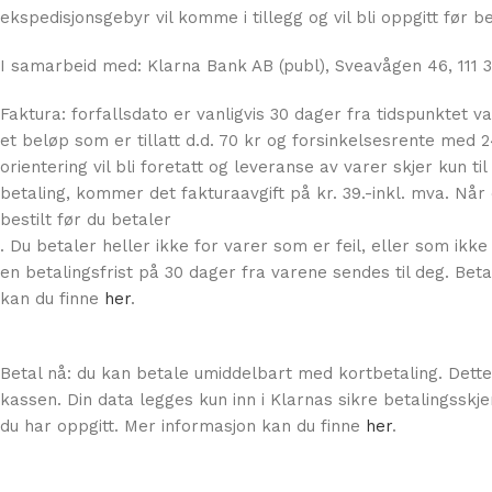
ekspedisjonsgebyr vil komme i tillegg og vil bli oppgitt før 
I samarbeid med: Klarna Bank AB (publ), Sveavågen 46, 111 3
Faktura: forfallsdato er vanligvis 30 dager fra tidspunktet 
et beløp som er tillatt d.d. 70 kr og forsinkelsesrente med 2
orientering vil bli foretatt og leveranse av varer skjer kun ti
betaling, kommer det fakturaavgift på kr. 39.-inkl. mva. Når 
bestilt før du betaler
. Du betaler heller ikke for varer som er feil, eller som ikke 
en betalingsfrist på 30 dager fra varene sendes til deg. Beta
kan du finne
her
.
Betal nå: du kan betale umiddelbart med kortbetaling. Dette 
kassen. Din data legges kun inn i Klarnas sikre betalingsskje
du har oppgitt. Mer informasjon kan du finne
her
.