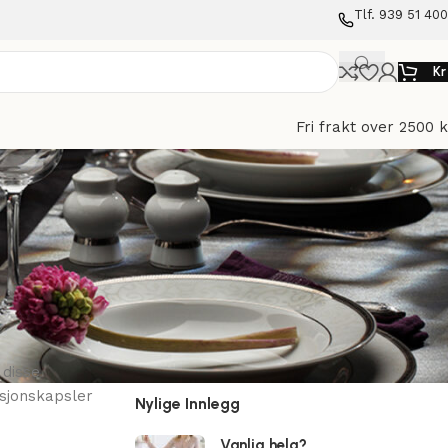
Tlf. 939 51 400
Kr
Fri frakt over 2500 k
Kategorier
Inspirasjon
 disse
asjonskapsler
Nylige Innlegg
Vanlig helg?