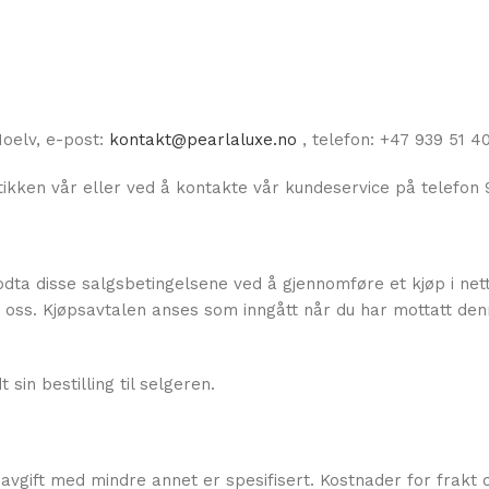
Moelv, e-post:
kontakt@pearlaluxe.no
, telefon: +47 939 51 4
tikken vår eller ved å kontakte vår kundeservice på telefon 
dta disse salgsbetingelsene ved å gjennomføre et kjøp i net
ra oss. Kjøpsavtalen anses som inngått når du har mottatt de
in bestilling til selgeren.
iavgift med mindre annet er spesifisert. Kostnader for frakt 