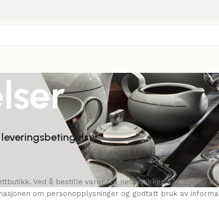
lser
 leveringsbetingelser
ttbutikk. Ved å bestille varer fra nettbutikken vår, godtar du
formasjonen om personopplysninger og godtatt bruk av inform