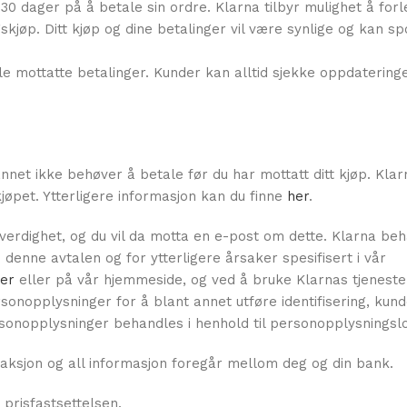
 30 dager på å betale sin ordre. Klarna tilbyr mulighet å for
skjøp. Ditt kjøp og dine betalinger vil være synlige og kan s
le mottatte betalinger. Kunder kan alltid sjekke oppdatering
annet ikke behøver å betale før du har mottatt ditt kjøp. Klar
pet. Ytterligere informasjon kan du finne
her
.
ttverdighet, og du vil da motta en e-post om dette. Klarna be
denne avtalen og for ytterligere årsaker spesifisert i vår
er
eller på vår hjemmeside, og ved å bruke Klarnas tjeneste
sonopplysninger for å blant annet utføre identifisering, kun
rsonopplysninger behandles i henhold til personopplysningsl
saksjon og all informasjon foregår mellom deg og din bank.
i prisfastsettelsen.