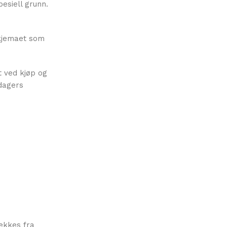
esiell grunn.
skjemaet som
t ved kjøp og
 dagers
ekkes fra