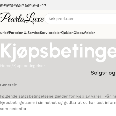
in konto
Inspirasjon
Gavekort
Skip to main content
utlet!
Porselen & Servise
Servisedeler
Kjøkken
Glass
Møbler
Kjøpsbetinge
Home
Kjøpsbetingelser
Salgs- og
Generelt
Følgende salgsbetingelsene gjelder for kjøp av varer i vår ne
kjøpsbetingelsene i sin helhet og godtar at du har lest in
som nedenfor.