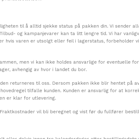
gheten til å alltid sjekke status på pakken din. Vi sender al
ilbud- og kampanjevarer kan ta litt lengre tid. Vi har vanlig
hvis varen er utsolgt eller feil i lagerstatus, forbeholder vi 
srammen, men vi kan ikke holdes ansvarlige for eventuelle fo
ager, avhengig av hvor i landet du bor.
den returneres til oss. Dersom pakken ikke blir hentet på av
hovedregel tilfalle kunden. Kunden er ansvarlig for at korre
n er klar for utlevering.
aktkostnader vil bli beregnet og vist før du fullfører bestil