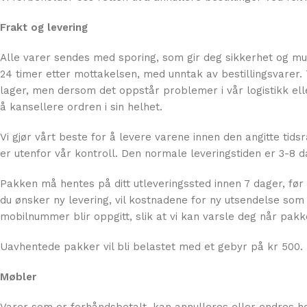
Frakt og levering
Alle varer sendes med sporing, som gir deg sikkerhet og muli
24 timer etter mottakelsen, med unntak av bestillingsvarer. T
lager, men dersom det oppstår problemer i vår logistikk eller 
å kansellere ordren i sin helhet.
Vi gjør vårt beste for å levere varene innen den angitte tid
er utenfor vår kontroll. Den normale leveringstiden er 3-8 d
Pakken må hentes på ditt utleveringssted innen 7 dager, før 
du ønsker ny levering, vil kostnadene for ny utsendelse som 
mobilnummer blir oppgitt, slik at vi kan varsle deg når pakke
Uavhentede pakker vil bli belastet med et gebyr på kr 500. Fr
Møbler