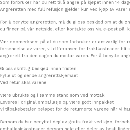
Som forbruker har du rett til å angre på kjøpet innen 14 dag
Angreretten med full refusjon gjelder kun ved kjøp av varer 
For å benytte angreretten, må du gi oss beskjed om at du 
du finner på vår nettside, eller kontakte oss via e-post på:
k
Vær oppmerksom på at du som forbruker er ansvarlig for ret
forsendelse av varer, vil differansen for fraktkostnader bli 
angrerett fra den dagen du mottar varen. For å benytte ang
Gi oss skriftlig beskjed innen fristen
Fylle ut og sende angrerettskjemaet
Ved retur skal varene:
Være ubrukte og i samme stand som ved mottak
Leveres i original emballasje og være godt innpakket
Vi tilbakebetaler beløpet for de returnerte varene når vi ha
Dersom du har benyttet deg av gratis frakt ved kjøp, forbehol
emballasjekostnader dersom hele eller deler av bestillingen