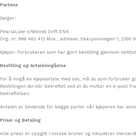
Partene
Selger:
PearlaLuxe v/Mielnik Drift ENK
Org. nr. 996 462 412 Mva , adresse: Skarpsnovegen 1, 2390 
Kjøper: Forbrukeren som har gjort bestilling gjennom nettbu
Bestilling og Avtaleinngåelse
For å inngå en kjøpsavtale med oss, må du som forbruker go
Bestillingen din blir bekreftet ved at du mottar en e-post f
bekreftelsen.
Avtalen er bindende for begge parter når kjøperen har sendt s
Priser og Betaling
Alle priser er oppgitt i norske kroner og inkluderer merverd