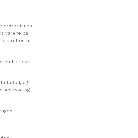
le ordrer innen
vis varene på
oss retten til
rsinkelser som
talt sted, og
kt adresse og
lingen.