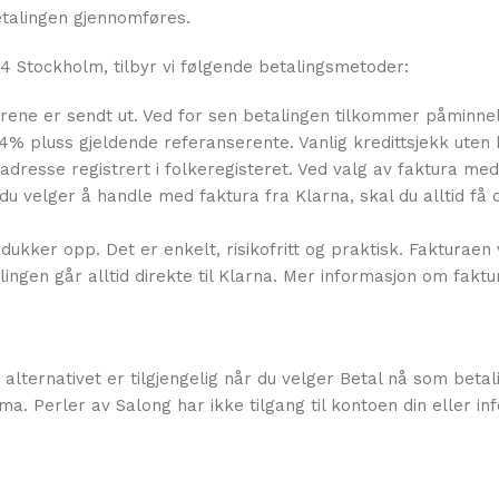
betalingen gjennomføres.
4 Stockholm, tilbyr vi følgende betalingsmetoder:
varene er sendt ut. Ved for sen betalingen tilkommer påminne
4% pluss gjeldende referanserente. Vanlig kredittsjekk uten k
l adresse registrert i folkeregisteret. Ved valg av faktura med
du velger å handle med faktura fra Klarna, skal du alltid få 
dukker opp. Det er enkelt, risikofritt og praktisk. Fakturaen v
lingen går alltid direkte til Klarna. Mer informasjon om faktu
alternativet er tilgjengelig når du velger Betal nå som betal
ma. Perler av Salong har ikke tilgang til kontoen din eller i