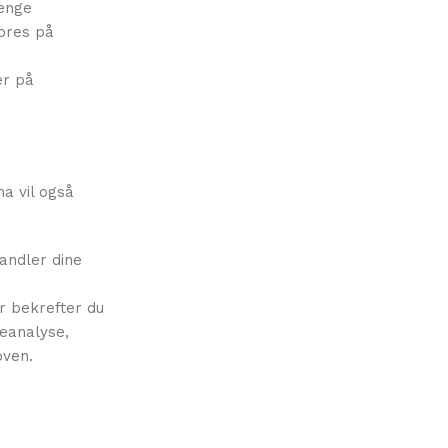
lenge
pores på
er på
na vil også
handler dine
r bekrefter du
deanalyse,
oven.