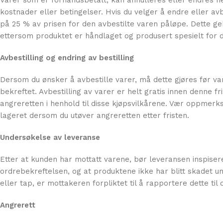
Varer som er forhåndsbetalt, kan annulleres eller endres hel
kostnader eller betingelser. Hvis du velger å endre eller avbe
på 25 % av prisen for den avbestilte varen påløpe. Dette g
ettersom produktet er håndlaget og produsert spesielt for de
Avbestilling og endring av bestilling
Dersom du ønsker å avbestille varer, må dette gjøres før vare
bekreftet. Avbestilling av varer er helt gratis innen denne fr
angreretten i henhold til disse kjøpsvilkårene. Vær oppmerk
lageret dersom du utøver angreretten etter fristen.
Undersøkelse av leveranse
Etter at kunden har mottatt varene, bør leveransen inspiser
ordrebekreftelsen, og at produktene ikke har blitt skadet 
eller tap, er mottakeren forpliktet til å rapportere dette ti
Angrerett