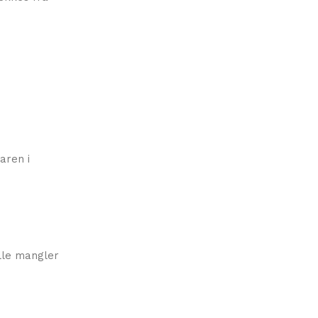
aren i
elle mangler