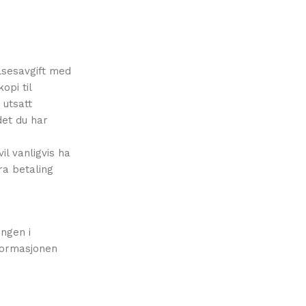
lsesavgift med
opi til
 utsatt
det du har
il vanligvis ha
ra betaling
ingen i
nformasjonen