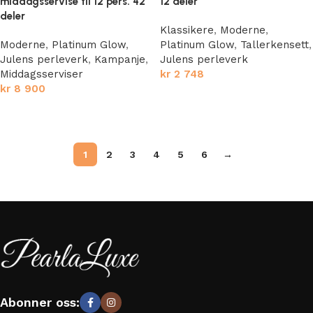
middagsservise til 12 pers. 42
12 deler
deler
Klassikere
,
Moderne
,
Moderne
,
Platinum Glow
,
Platinum Glow
,
Tallerkensett
,
Julens perleverk
,
Kampanje
,
Julens perleverk
Middagsserviser
kr
2 748
kr
8 900
Legg i handlekurv
Legg i handlekurv
1
2
3
4
5
6
→
Abonner oss: