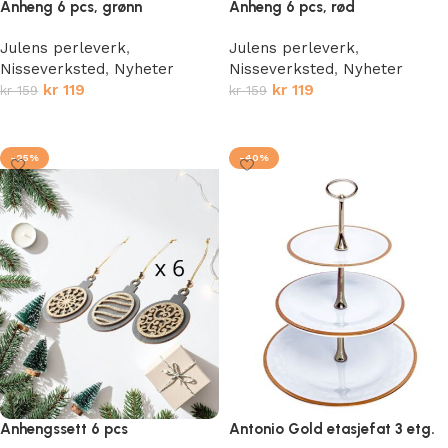
Anheng 6 pcs, grønn
Anheng 6 pcs, rød
Julens perleverk
,
Julens perleverk
,
Nisseverksted
,
Nyheter
Nisseverksted
,
Nyheter
kr
119
kr
119
kr
159
kr
159
Legg i handlekurv
Legg i handlekurv
-25%
-40%
Anhengssett 6 pcs
Antonio Gold etasjefat 3 etg.