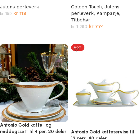
Julens perleverk
Golden Touch
,
Julens
kr
119
perleverk
,
Kampanje
,
kr
159
Tilbehør
Legg i handlekurv
kr
774
kr
1 290
Legg i handlekurv
HOT
Antonio Gold kaffe- og
middagssett til 4 per. 20 deler
Antonio Gold kaffeservise til
12 pers. 40 deler