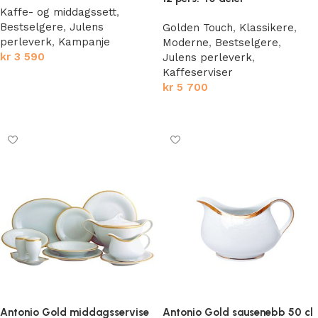
Kaffe- og middagssett
,
Bestselgere
,
Julens
Golden Touch
,
Klassikere
,
perleverk
,
Kampanje
Moderne
,
Bestselgere
,
kr
3 590
Julens perleverk
,
Kaffeserviser
Legg i handlekurv
kr
5 700
Legg i handlekurv
Antonio Gold middagsservise
Antonio Gold sausenebb 50 cl