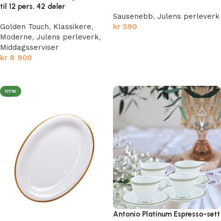
til 12 pers. 42 deler
Sausenebb
,
Julens perleverk
Golden Touch
,
Klassikere
,
kr
590
Moderne
,
Julens perleverk
,
Legg i handlekurv
Middagsserviser
kr
8 900
Legg i handlekurv
NEW
Antonio Platinum Espresso-sett