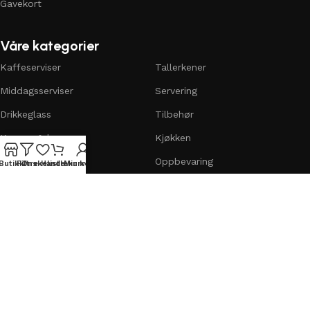
Gavekort
Våre kategorier
Kaffeserviser
Tallerkener
Middagsserviser
Servering
Drikkeglass
Tilbehør
Kopper & krus
Kjøkken
Skåler & boller
Oppbevaring
Butikk
Filtre
Ønskeliste
Handlekurv
Min konto
© PearlaLuxe 2025