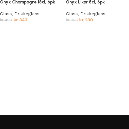
Onyx Champagne 18cl, 6pk
Onyx Likør 5cl, 6pk
Glass
,
Drikkeglass
Glass
,
Drikkeglass
kr
343
kr
230
kr
490
kr
329
Legg i handlekurv
Legg i handlekurv